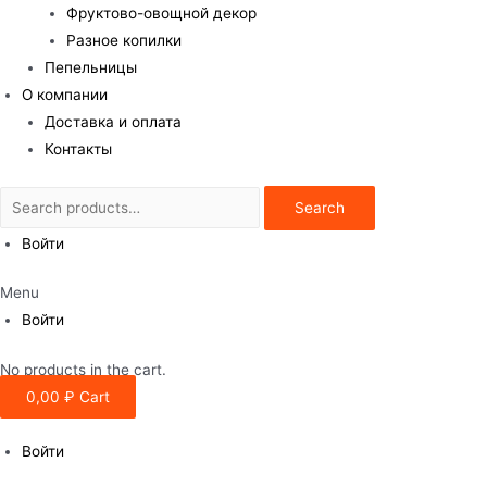
Фруктово-овощной декор
Разное копилки
Пепельницы
О компании
Доставка и оплата
Контакты
Search
Search
for:
Войти
Menu
Войти
No products in the cart.
0,00
₽
Cart
Войти