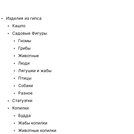
Перейти
к
Изделия из гипса
содержимому
Кашпо
Садовые Фигуры
Гномы
Грибы
Животные
Люди
Лягушки и жабы
Птицы
Собаки
Разное
Статуэтки
Копилки
Будда
Жабы копилки
Животные копилки