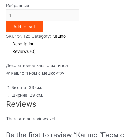
Избранные
Кашпо
"Гном
Add to cart
с
мешком"
SKU:
5КП25
Category:
Кашпо
quantity
Description
Reviews (0)
Декоративное кашпо из гипса
≪Кашпо “Гном с мешком”≫
↑ Высота: 33 см.
→ Ширина: 29 см.
Reviews
There are no reviews yet.
Be the first to review “Кашпо “Гном с