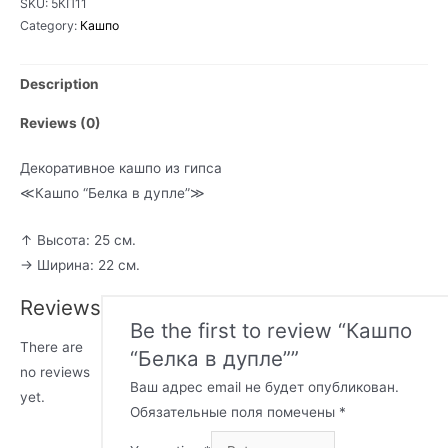
SKU:
5КП11
дупле"
Category:
Кашпо
quantity
Description
Reviews (0)
Декоративное кашпо из гипса
≪Кашпо “Белка в дупле”≫
↑ Высота: 25 см.
→ Ширина: 22 см.
Reviews
Be the first to review “Кашпо
There are
“Белка в дупле””
no reviews
Ваш адрес email не будет опубликован.
yet.
Обязательные поля помечены
*