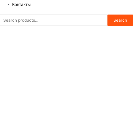
Контакты
Search
Search
for: