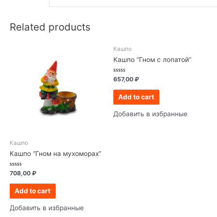
Related products
Кашпо
Кашпо “Гном с лопатой”
Rated
657,00
₽
0
out
of
Add to cart
5
Добавить в избранные
Кашпо
Кашпо “Гном на мухоморах”
Rated
708,00
₽
0
out
of
Add to cart
5
Добавить в избранные