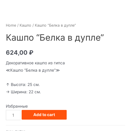
Home
/
Кашпо
/ Кашпо “Белка в дупле”
Кашпо “Белка в дупле”
624,00
₽
Декоративное кашпо из гипса
≪Кашпо “Белка в дупле”≫
↑ Высота: 25 см.
→ Ширина: 22 см.
Избранные
Кашпо
Add to cart
"Белка
в