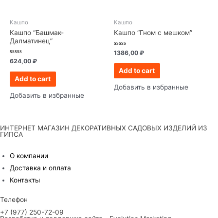
Кашпо
Кашпо
Кашпо “Башмак-
Кашпо “Гном с мешком”
Далматинец”
Rated
1386,00
₽
0
Rated
624,00
₽
out
0
of
Add to cart
out
5
of
Add to cart
5
Добавить в избранные
Добавить в избранные
ИНТЕРНЕТ МАГАЗИН ДЕКОРАТИВНЫХ САДОВЫХ ИЗДЕЛИЙ ИЗ
ГИПСА
О компании
Доставка и оплата
Контакты
Телефон
+7 (977) 250-72-09