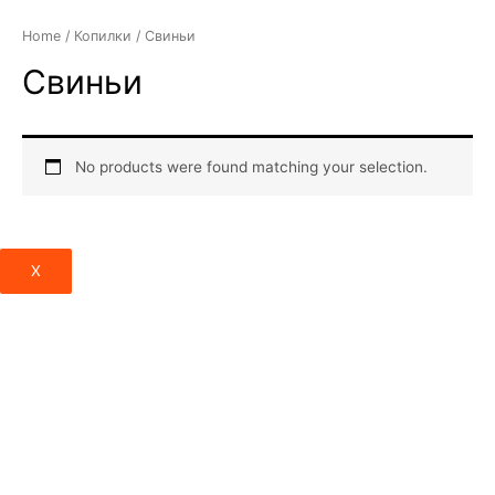
Перейти
Home
/
Копилки
/ Свиньи
к
содержимому
Свиньи
No products were found matching your selection.
X