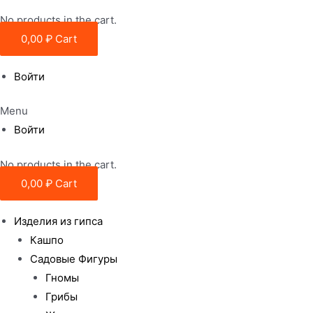
No products in the cart.
0,00
₽
Cart
Войти
Menu
Войти
No products in the cart.
0,00
₽
Cart
Изделия из гипса
Кашпо
Садовые Фигуры
Гномы
Грибы