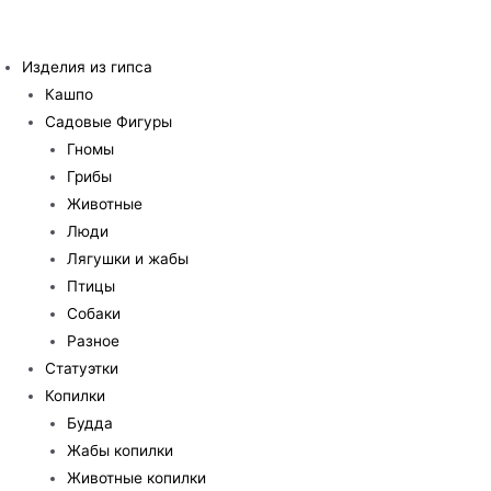
Перейти
к
Изделия из гипса
содержимому
Кашпо
Садовые Фигуры
Гномы
Грибы
Животные
Люди
Лягушки и жабы
Птицы
Собаки
Разное
Статуэтки
Копилки
Будда
Жабы копилки
Животные копилки