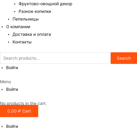
Фруктово-овощной декор
Разное копилки
Пепельницы
О компании
Доставка и оплата
Контакты
Search
Search
for:
Войти
Menu
Войти
No products in the cart.
0,00
₽
Cart
Войти