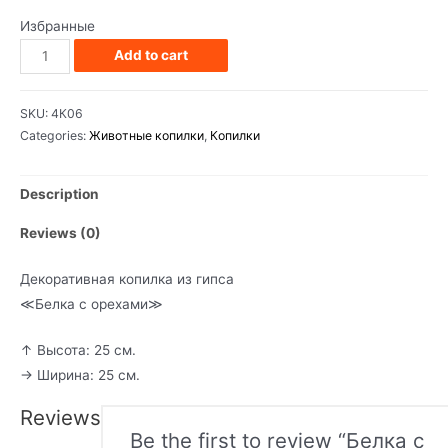
Избранные
Белка
Add to cart
с
орехами
SKU:
4К06
quantity
Categories:
Животные копилки
,
Копилки
Description
Reviews (0)
Декоративная копилка из гипса
≪Белка с орехами≫
↑ Высота: 25 см.
→ Ширина: 25 см.
Reviews
Be the first to review “Белка с