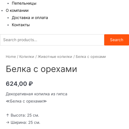
Пепельницы
О компании
Доставка и оплата
Контакты
Search
Search
for:
Home
/
Копилки
/
Животные копилки
/ Белка с орехами
Белка с орехами
624,00
₽
Декоративная копилка из гипса
≪Белка с орехами≫
↑ Высота: 25 см.
→ Ширина: 25 см.