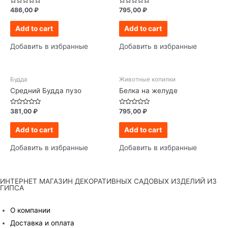
Rated
Rated
486,00
₽
795,00
₽
0
0
out
out
of
of
Add to cart
Add to cart
5
5
Добавить в избранные
Добавить в избранные
Будда
Животные копилки
Средний Будда пузо
Белка на желуде
Rated
Rated
381,00
₽
795,00
₽
0
0
out
out
of
of
Add to cart
Add to cart
5
5
Добавить в избранные
Добавить в избранные
ИНТЕРНЕТ МАГАЗИН ДЕКОРАТИВНЫХ САДОВЫХ ИЗДЕЛИЙ ИЗ
ГИПСА
О компании
Доставка и оплата