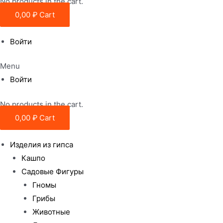
No products in the cart.
0,00
₽
Cart
Войти
Menu
Войти
No products in the cart.
0,00
₽
Cart
Изделия из гипса
Кашпо
Садовые Фигуры
Гномы
Грибы
Животные