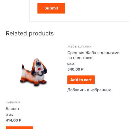
Related products
Жабы копилки
Средняя Жаба с деньгами
на подставке
Rated
540,00
₽
0
out
of
Add to cart
5
Добавить в избранные
Копилки
Бассет
Rated
414,00
₽
0
out