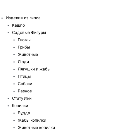
Перейти
к
Изделия из гипса
содержимому
Кашпо
Садовые Фигуры
Гномы
Грибы
Животные
Люди
Лягушки и жабы
Птицы
Собаки
Разное
Статуэтки
Копилки
Будда
Жабы копилки
Животные копилки