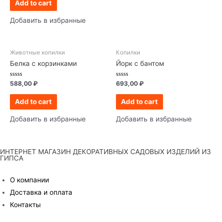
of
Add to cart
5
Добавить в избранные
Животные копилки
Копилки
Белка с корзинками
Йорк с бантом
Rated
Rated
588,00
₽
693,00
₽
0
0
out
out
of
of
Add to cart
Add to cart
5
5
Добавить в избранные
Добавить в избранные
ИНТЕРНЕТ МАГАЗИН ДЕКОРАТИВНЫХ САДОВЫХ ИЗДЕЛИЙ ИЗ
ГИПСА
О компании
Доставка и оплата
Контакты