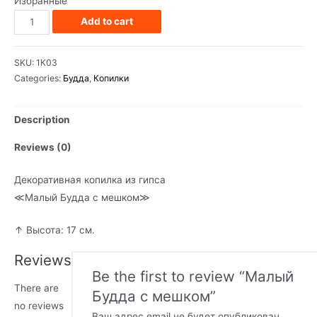
Избранные
Малый
Add to cart
Будда
с
SKU:
1К03
мешком
Categories:
Будда
,
Копилки
quantity
Description
Reviews (0)
Декоративная копилка из гипса
≪Малый Будда с мешком≫
↑ Высота: 17 см.
Reviews
Be the first to review “Малый
There are
Будда с мешком”
no reviews
Ваш адрес email не будет опубликован.