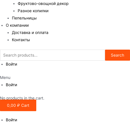
Фруктово-овощной декор
Разное копилки
Пепельницы
О компании
Доставка и оплата
Контакты
Search
Search
for:
Войти
Menu
Войти
No products in the cart.
0,00
₽
Cart
Войти