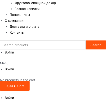
Фруктово-овощной декор
Разное копилки
Пепельницы
О компании
Доставка и оплата
Контакты
Search
Search
for:
Войти
Menu
Войти
No products in the cart.
0,00
₽
Cart
Войти