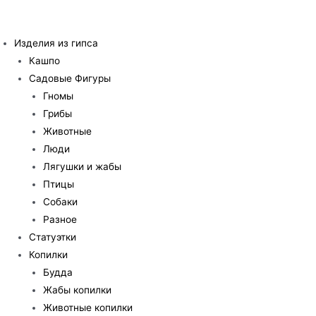
Перейти
к
Изделия из гипса
содержимому
Кашпо
Садовые Фигуры
Гномы
Грибы
Животные
Люди
Лягушки и жабы
Птицы
Собаки
Разное
Статуэтки
Копилки
Будда
Жабы копилки
Животные копилки