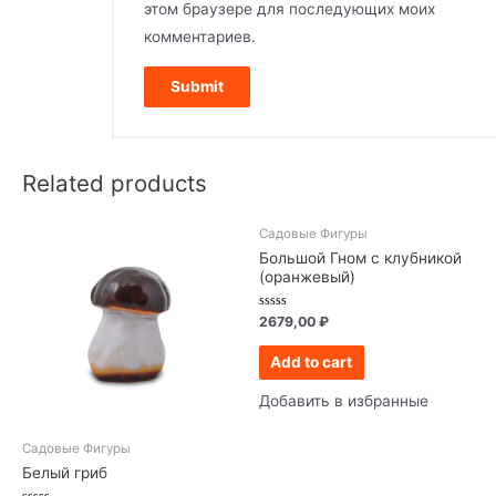
этом браузере для последующих моих
комментариев.
Related products
Садовые Фигуры
Большой Гном с клубникой
(оранжевый)
Rated
2679,00
₽
0
out
of
Add to cart
5
Добавить в избранные
Садовые Фигуры
Белый гриб