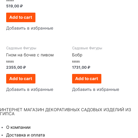
Rated
519,00
₽
0
out
of
Add to cart
5
Добавить в избранные
Садовые Фигуры
Садовые Фигуры
Гном на бочке с пивом
Бобр
Rated
Rated
2355,00
₽
1731,00
₽
0
0
out
out
of
of
Add to cart
Add to cart
5
5
Добавить в избранные
Добавить в избранные
ИНТЕРНЕТ МАГАЗИН ДЕКОРАТИВНЫХ САДОВЫХ ИЗДЕЛИЙ ИЗ
ГИПСА
О компании
Доставка и оплата