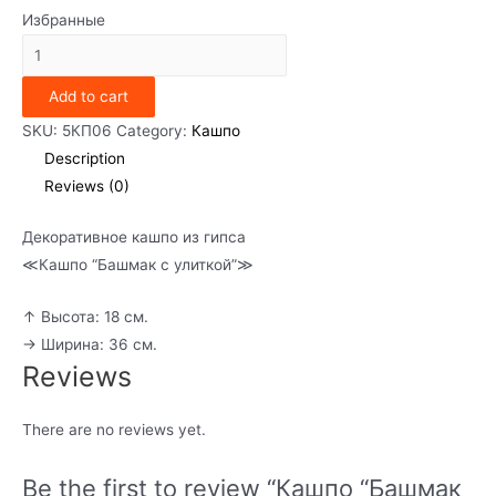
Избранные
Кашпо
"Башмак
Add to cart
с
улиткой"
SKU:
5КП06
Category:
Кашпо
quantity
Description
Reviews (0)
Декоративное кашпо из гипса
≪Кашпо “Башмак с улиткой”≫
↑ Высота: 18 см.
→ Ширина: 36 см.
Reviews
There are no reviews yet.
Be the first to review “Кашпо “Башмак