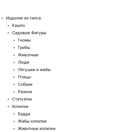
Перейти
к
Изделия из гипса
содержимому
Кашпо
Садовые Фигуры
Гномы
Грибы
Животные
Люди
Лягушки и жабы
Птицы
Собаки
Разное
Статуэтки
Копилки
Будда
Жабы копилки
Животные копилки