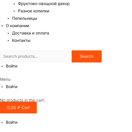
Фруктово-овощной декор
Разное копилки
Пепельницы
О компании
Доставка и оплата
Контакты
Search
Search
for:
Войти
Menu
Войти
No products in the cart.
0,00
₽
Cart
Войти