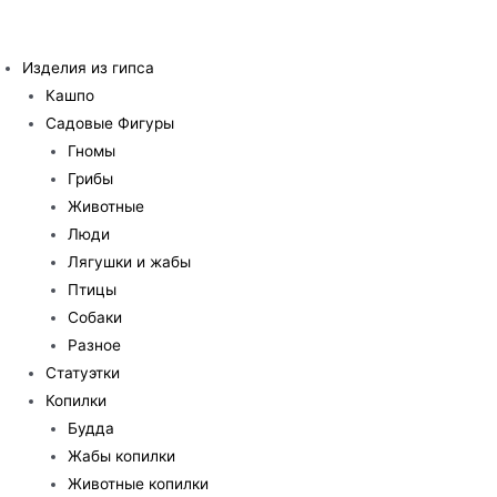
Перейти
к
Изделия из гипса
содержимому
Кашпо
Садовые Фигуры
Гномы
Грибы
Животные
Люди
Лягушки и жабы
Птицы
Собаки
Разное
Статуэтки
Копилки
Будда
Жабы копилки
Животные копилки