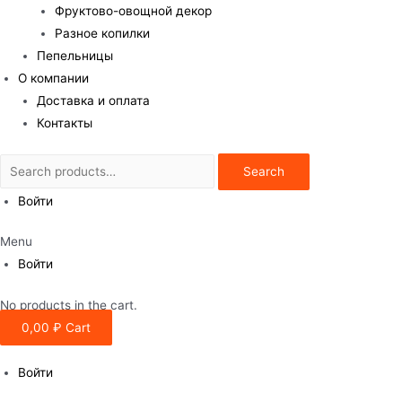
Фруктово-овощной декор
Разное копилки
Пепельницы
О компании
Доставка и оплата
Контакты
Search
Search
for:
Войти
Menu
Войти
No products in the cart.
0,00
₽
Cart
Войти