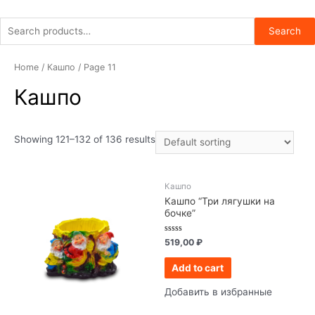
Search
Search
for:
Home
/
Кашпо
/ Page 11
Кашпо
Showing 121–132 of 136 results
Кашпо
Кашпо “Три лягушки на
бочке”
Rated
519,00
₽
0
out
of
Add to cart
5
Добавить в избранные