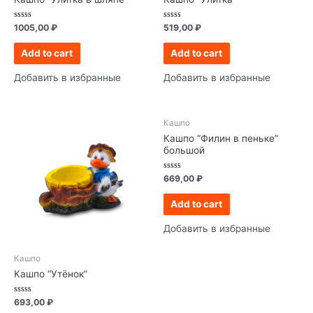
Rated
Rated
1005,00
₽
519,00
₽
0
0
out
out
of
of
Add to cart
Add to cart
5
5
Добавить в избранные
Добавить в избранные
Кашпо
Кашпо “Филин в пеньке”
большой
Rated
669,00
₽
0
out
of
Add to cart
5
Добавить в избранные
Кашпо
Кашпо “Утёнок”
Rated
693,00
₽
0