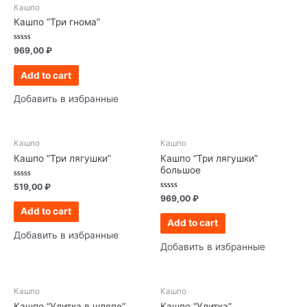
Кашпо
Кашпо “Три гнома”
Rated
969,00
₽
0
out
of
Add to cart
5
Добавить в избранные
Кашпо
Кашпо
Кашпо “Три лягушки”
Кашпо “Три лягушки”
большое
Rated
519,00
₽
0
Rated
969,00
₽
out
0
of
Add to cart
out
5
of
Add to cart
5
Добавить в избранные
Добавить в избранные
Кашпо
Кашпо
Кашпо “Улитка в шляпе”
Кашпо “Улитка”