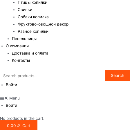
Птицы копилки
Свиньи
Собаки копилка
Фруктово-овощной декор
Разное копилки
Пепельницы
О компании
Доставка и оплата
Контакты
Search
Search
for:
Войти
Menu
Войти
No products in the cart.
0,00
₽
Cart