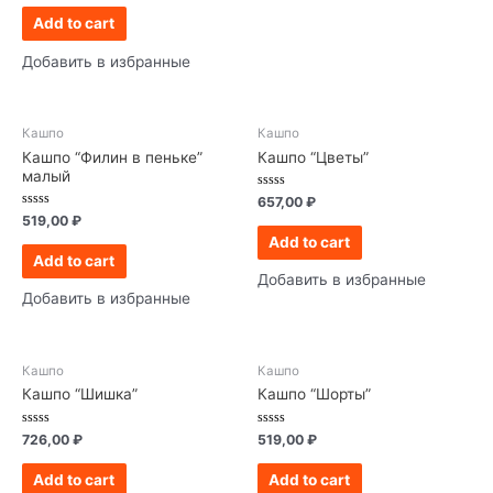
out
of
Add to cart
5
Добавить в избранные
Кашпо
Кашпо
Кашпо “Филин в пеньке”
Кашпо “Цветы”
малый
Rated
657,00
₽
0
Rated
519,00
₽
out
0
of
Add to cart
out
5
of
Add to cart
5
Добавить в избранные
Добавить в избранные
Кашпо
Кашпо
Кашпо “Шишка”
Кашпо “Шорты”
Rated
Rated
726,00
₽
519,00
₽
0
0
out
out
of
of
Add to cart
Add to cart
5
5